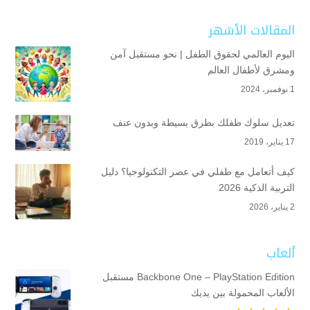
المقالات الأشهر
اليوم العالمي لحقوق الطفل | نحو مستقبل آمن
ومشرق لأطفال العالم
1 نوفمبر، 2024
تعديل سلوك طفلك بطرق بسيطة وبدون عنف
17 يناير، 2019
كيف أتعامل مع طفلي في عصر التكنولوجيا؟ دليل
التربية الذكية 2026
2 يناير، 2026
ألعاب
Backbone One – PlayStation Edition مستقبل
الألعاب المحمولة بين يديك