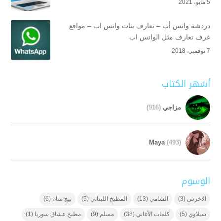
5 مايو، 2021
دردشة واتس أب – تعارف بنات واتس اب – مواقع
غرف تعارف مثل الواتس اب
7 نوفمبر، 2018
أشهر الكتاب
مزاجي
(916)
Maya
(493)
الوسوم
الاخرس
(3)
الشامي
(13)
المطبخ اللبناني
(5)
بيج سام
(6)
سيلاوي
(5)
كلمات الأغاني
(38)
مسلم
(9)
مطبخ عشاق سوريا
(1)