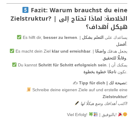
Fazit: Warum brauchst du eine
Zielstruktur? | الخلاصة: لماذا تحتاج إلى
هيكل أهداف؟
. | يساعدك على
التعلم بشكل
besser zu lernen
Es hilft dir,
.
أفضل
. | يجعل هدفك
واضحًا
klar und erreichbar
Es macht dein Ziel
.
وقابلًا للتحقيق
. | يمكنك أن
Schritt für Schritt erfolgreich sein
Du kannst
.
تكون
ناجحًا خطوة بخطوة
Tipp für dich | نصيحة لك:
✍
Schreibe deine eigenen Ziele auf und erstelle eine
Zielstruktur
!
اكتب أهدافك وضع هيكلًا لها!
| بالتوفيق!
Viel Erfolg!