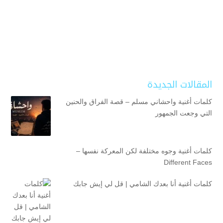
المقالات الجديدة
كلمات أغنية واحشاني مسلم – قصة الفراق والحنين
التي وجعت الجمهور
كلمات أغنية وجوه مختلفة لكن المعركة نفسها –
Different Faces
كلمات أغنية أنا بعدك الشامي | قل لي إيش جابك