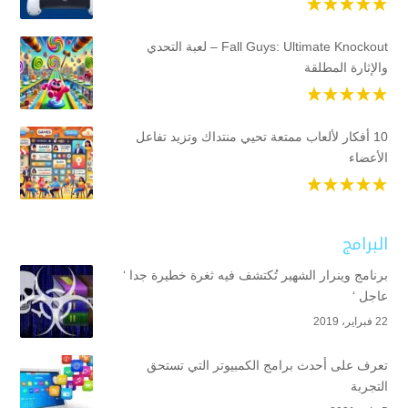
Fall Guys: Ultimate Knockout – لعبة التحدي
والإثارة المطلقة
10 أفكار لألعاب ممتعة تحيي منتداك وتزيد تفاعل
الأعضاء
البرامج
برنامج وينرار الشهير تُكتشف فيه ثغرة خطيرة جدا ‘
عاجل ‘
22 فبراير، 2019
تعرف على أحدث برامج الكمبيوتر التي تستحق
التجربة