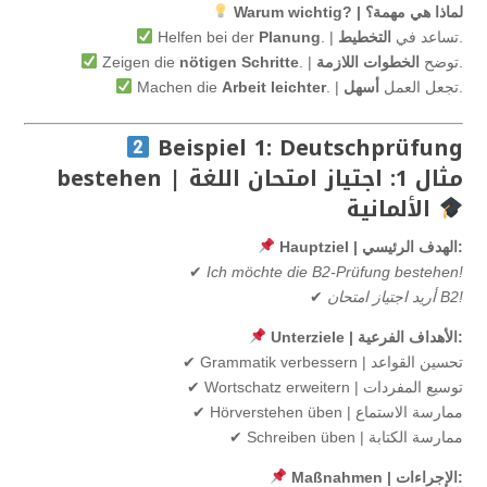
Warum wichtig? | لماذا هي مهمة؟
.
. | تساعد في
التخطيط
Planung
Helfen bei der
.
. | توضح
الخطوات اللازمة
nötigen Schritte
Zeigen die
.
. | تجعل العمل
أسهل
Arbeit leichter
Machen die
Beispiel 1: Deutschprüfung
bestehen | مثال 1: اجتياز امتحان اللغة
الألمانية
Hauptziel | الهدف الرئيسي:
✔
Ich möchte die B2-Prüfung bestehen!
أريد اجتياز امتحان B2!
✔
Unterziele | الأهداف الفرعية:
✔ Grammatik verbessern | تحسين القواعد
✔ Wortschatz erweitern | توسيع المفردات
✔ Hörverstehen üben | ممارسة الاستماع
✔ Schreiben üben | ممارسة الكتابة
Maßnahmen | الإجراءات: