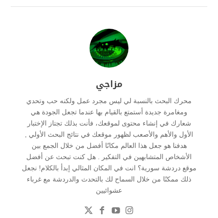
مزاجي
محرك البحث بالنسبة لي ليس مجرد عمل ولكنه حب وتحدي
ومغامرة جديدة أستمتع بالقيام بها عندما تجعل الجودة هي
شعارك في إنشاء محتوى لموقعك، فأنت بذلك تجتاز الإختبار
الأول والأهم والأصعب لظهور موقعك في نتائج البحث الأولي ,
هدفنا هو جعل هذا العالم مكانًا أفضل من خلال الجمع بين
الأشخاص المتشابهين في التفكير . هل كنت تبحث عن أفضل
موقع دردشة سورية؟ انت في المكان المثالي إبدأ بالكلام! نجعل
ذلك ممكنًا من خلال السماح لك بالتحدث والدردشة مع غرباء
عشوائيين