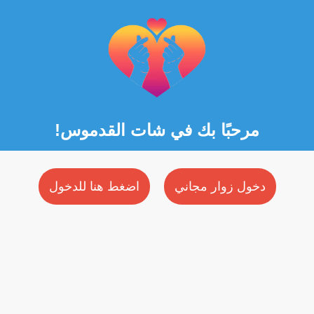
مرحبًا بك في شات القدموس!
دخول زوار مجاني
اضغط هنا للدخول