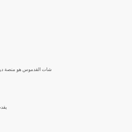
شات القدموس هو منصة دردش
يقدم