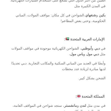
الصين من أكثر الدول اللي تشجع على استخدام السيارات الكهربائية.
في المدن الكبيرة مثل
بكين
و
شنغهاي
،الشواحن في كل مكان: مواقف المولات، المباني
الحكومية، وحتى بعض المطاعم!
الإمارات العربية المتحدة
:
في
دبي
و
أبوظبي
، الشواحن الكهربائية موجودة في مواقف المولات
مثل
دبي مول
و
ياس مول
،
وأيضًا في العديد من المباني السكنية والمكاتب التجارية. دبي تحديدًا
لديها مبادرة لزيادة عدد محطات
الشحن بشكل كبير.
المملكة المتحدة
:
في مدن مثل
لندن
و
مانشستر
، ستجد شواحن في المواقف العامة،