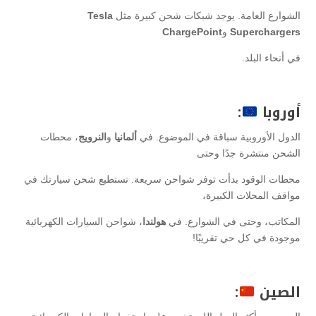
الشوارع العامة. يوجد شبكات شحن كبيرة مثل
Tesla
Superchargers
و
ChargePoint
في أنحاء البلد.
أوروبا
:
الدول الأوروبية سباقة في الموضوع. في
ألمانيا
و
النرويج
، محطات
الشحن منتشرة جدًا وحتى
محطات الوقود بدأت توفر شواحن سريعة. تستطيع شحن سيارتك في
مواقف المحلات الكبيرة،
المكاتب، وحتى في الشوارع. في
هولندا
، شواحن السيارات الكهربائية
موجودة في كل حي تقريبًا!
الصين
: