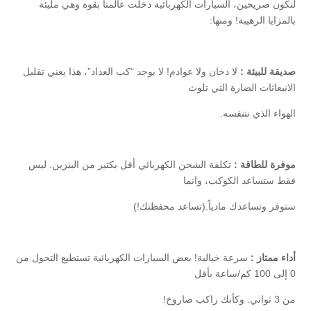
لنكون صريحين، السيارات الكهربائية دخلت عالمنا بقوة وهي مليئة
بالمزايا الرهيبة! ومنها:
صديقة للبيئة :
لا دخان ولا عوادم! لا يوجد “كب العداد”، هذا يعني تقليل
الانبعاثات الضارة التي تلوث
الهواء الذي نتنفسه.
موفرة للطاقة :
تكلفة الشحن الكهربائي أقل بكثير من البنزين. ليس
فقط ستساعد الكوكب، وانما
ستوفر وتساعدك مادياً.(تساعد محفظتك!)
أداء ممتاز :
سرعة خيالية! بعض السيارات الكهربائية تستطيع التحول من
0 إلى 100 كم/ساعة بأقل
من 3 ثواني. وكأنك راكب صاروخ!