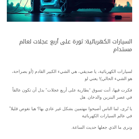
السيارات الكهربائية: ثورة على أربع عجلات لعالم
مستدام
لسيارات الكهربائية، يا صديقي، هي الشيء الكبير القادم (أو بصراحة،
هو الشيء الحالي)! يعني لو
فكرت فيها، أنت تسوق “بطارية على أربع عجلات” بدل أن تكون عالقاً
في عصر البنزين والدخان. هل
يا تُرى، لما الناس أصبحوا مهتمين بشكل غير عادي بها؟ هيا نغوص قليلا ً
في عالم السيارات الكهربائية
ونرى ما الذي جعلها حديث الساعة.