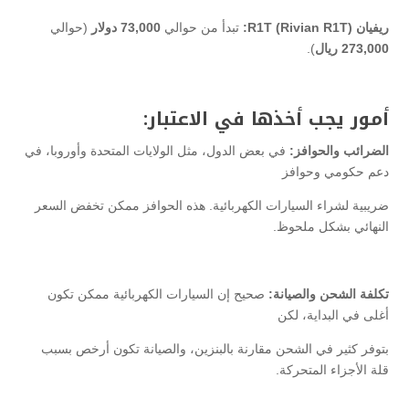
ريفيان R1T (Rivian R1T):
تبدأ من حوالي
73,000 دولار
(حوالي
273,000 ريال
).
أمور يجب أخذها في الاعتبار:
الضرائب والحوافز:
في بعض الدول، مثل الولايات المتحدة وأوروبا، في
دعم حكومي وحوافز
ضريبية لشراء السيارات الكهربائية. هذه الحوافز ممكن تخفض السعر
النهائي بشكل ملحوظ.
تكلفة الشحن والصيانة:
صحيح إن السيارات الكهربائية ممكن تكون
أغلى في البداية، لكن
بتوفر كثير في الشحن مقارنة بالبنزين، والصيانة تكون أرخص بسبب
قلة الأجزاء المتحركة.