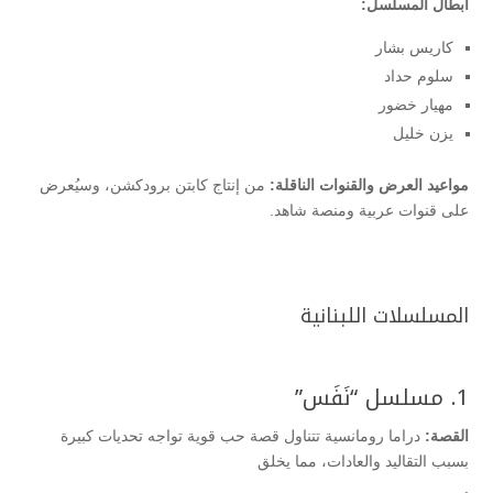
أبطال المسلسل:
كاريس بشار
سلوم حداد
مهيار خضور
يزن خليل
مواعيد العرض والقنوات الناقلة:
من إنتاج كابتن برودكشن، وسيُعرض
على قنوات عربية ومنصة شاهد.
المسلسلات اللبنانية
1. مسلسل “نَفَس”
القصة:
دراما رومانسية تتناول قصة حب قوية تواجه تحديات كبيرة
بسبب التقاليد والعادات، مما يخلق