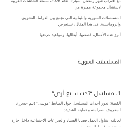
مع اقتراب شهر رمضان المبارك لعام 2025، تستعد الشاشات العربية
لاستقبال مجموعة مميزة من
المسلسلات السورية واللبنانية التي تجمع بين الدراما، التشويق،
والرومانسية. في هذا المقال، نستعرض
أبرز هذه الأعمال، قصصها، أبطالها، ومواعيد عرضها.
المسلسلات السورية
1. مسلسل “تحت سابع أرض”
القصة:
تدور أحداث المسلسل حول الضابط “موسى” (تيم حسن)،
المعروف بصرامته وحمايته الشديدة
لعائلته. يتناول العمل قضايا الفساد والصراعات الاجتماعية داخل حارة
دمشقية، في إطار تشويقي.