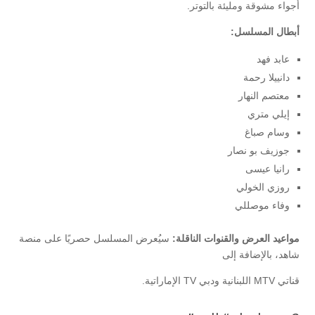
أجواء مشوقة ومليئة بالتوتر.
أبطال المسلسل:
عابد فهد
دانييلا رحمة
معتصم النهار
إيلي متري
وسام صباغ
جوزيف بو نصار
رانيا عيسى
روزي الخولي
وفاء موصللي
مواعيد العرض والقنوات الناقلة:
سيُعرض المسلسل حصريًا على منصة
شاهد، بالإضافة إلى
قناتي MTV اللبنانية ودبي TV الإماراتية.