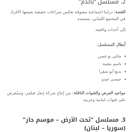
2. مسلسل “بالدم”
القصة:
دراما اجتماعية مشوقة تعكس صراعات حقيقية يعيشها الأفراد
في المجتمع اللبناني، مستندة
إلى أحداث واقعية.
أبطال المسلسل:
ماغي بو غصن
باسم مغنية
بديع أبو شقرا
جيسي عبدو
مواعيد العرض والقنوات الناقلة:
من إنتاج شركة إيغل فيلمز، وسيُعرض
على قنوات لبنانية وعربية.
3. مسلسل “تحت الأرض – موسم حار”
(سوريا – لبنان)