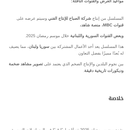
مواعيد العرض والقنوات الناقلة:
المسلسل من إنتاج
شركة الصباح للإنتاج الفني
وسيتم عرضه على
قنوات MBC، منصة شاهد،
وبعض القنوات السورية واللبنانية
خلال موسم رمضان 2025.
هذا المسلسل يعد أحد الأعمال المشتركة بين
سوريا ولبنان
، مما يضيف
له بُعدًا مميزًا بفضل التعاون
بين نجوم البلدين والإنتاج الضخم الذي يعتمد على
تصوير مشاهد ضخمة
وديكورات تاريخية دقيقة
.
خلاصة
يشهد موسم رمضان 2025 تنوعًا دراميًا قويًا في المسلسلات السورية