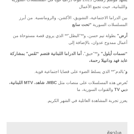
واللبنانية، حيث تجمع الأعمال
بين الدراما الاجتماعية، التشويق، الأكشن، والرومانسية. من أبرز
المسلسلات السورية
“تحت سابع
أرض”
بطولة تيم حسن، و**”البطل”** الذي يروي قصة مستوحاة من
أعمال ممدوح عدوان، بالإضافة إلى
“نسمات أيلول”
و**”حبق”
. أما الدراما اللبنانية فتضم “نَفَس” بمشاركة
عابد فهد ودانييلا رحمة،
و
“بالدم”** الذي يسلط الضوء على قضايا اجتماعية قوية.
تُعرض هذه المسلسلات على منصات مثل
MBC، شاهد، MTV اللبنانية،
دبي TV
والقنوات السورية، ما
يعزز تجربة المشاهدة العائلية في الشهر الكريم.
مراجعة