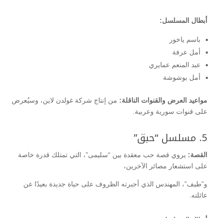
أبطال المسلسل:
باسم ياخور
أمل عرفة
عبد المنعم عمايري
أمل بوشوشة
مواعيد العرض والقنوات الناقلة:
من إنتاج شركة غولدن لاين، وسيُعرض
على قنوات سورية وعربية.
5. مسلسل “حبق”
القصة:
يروي قصة حب معقدة بين “سليمى”، التي تمتلك قدرة خاصة
على استشعار مصائر الآخرين،
و”طيف”، المهندس الذي أجبرته الظروف على حياة جديدة بعيدًا عن
عائلته.