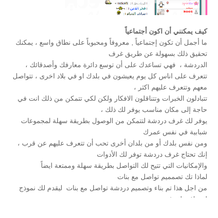
كيف يمكنني أن اكون أجتماعياً
ما أجمل أن تكون إجتماعياً , معروفاً ومحبوباً على نطاق واسع ، يمكنك
تحقيق ذلك بسهولة عن طريق غرف
الدردشة ، فهي تساعدك على أن توسع دائرة معارفك وأصدقائك ،
تتعرف على اناس كل يوم يعيشون في بلدك او في بلاد اخرى ، تتواصل
معهم وتتعرف عليهم اكثر ،
تتبادلون الخبرات وتتناقلون الافكار ولكن لكي تتمكن من ذلك انت في
حاجة إلى مكان مناسب يوفر لك ذلك ،
يوفر لك غرف دردشة لتتمكن من الوصول بطريقة سهلة لمجموعات
شبابية في نفس عمرك
ومن نفس بلدك أو من بلدان أخرى تحب أن تتعرف عليهم عن قرب ،
إنك تحتاج غرف دردشة توفر لك الأدوات
والإمكانيات التي تتيح لك التواصل بطريقة سهلة وممتعة ايضاً
لماذا تك تصمميم تواصل مع بنات
من اجل هذا تم بناء وتصميم دردشة تواصل مع بنات ليقدم لك نموذج
إحترافي لغرف
دردشة عربية
،
والذي تم تأسيسها منذ عام 2003 ، خبرة أكثر من 17 سنة في هذا