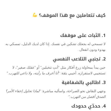
كيف تتعاملين مع هذا الموقف؟
1. الثبات على موقفك
لا تسمحي له بجعلك تشكين في نفسك. إذا كان لديك الدليل، تمسكي به
بهدوء ودون انفعال.
2. تجنبي التلاعب النفسي
حين يبدأ بمحاولة زرع أفكار مثل “أنتِ تتخيلين” أو “عقلك صغير”، لا
تستجيبي لاستفزازه. أجيبي بثقة:
“أنا أعرف ما رأيته، ولا داعي للتهرب.”
3. اطالبي بالشفافية
وجهي النقاش نحو الصراحة، واسأليه مباشرة:
“لماذا تحاول إخفاء الأمر؟
الصدق أفضل من التهرب.”
4. حددّي حدودك