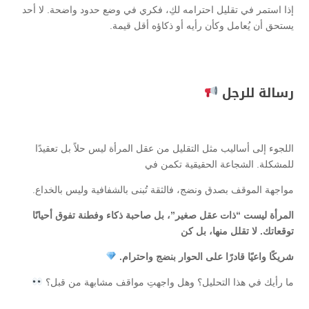
إذا استمر في تقليل احترامه لكِ، فكري في وضع حدود واضحة. لا أحد
يستحق أن يُعامل وكأن رأيه أو ذكاؤه أقل قيمة.
رسالة للرجل
اللجوء إلى أساليب مثل التقليل من عقل المرأة ليس حلاً بل تعقيدًا
للمشكلة. الشجاعة الحقيقية تكمن في
مواجهة الموقف بصدق ونضج، فالثقة تُبنى بالشفافية وليس بالخداع.
المرأة ليست “ذات عقل صغير”، بل صاحبة ذكاء وفطنة تفوق أحيانًا
توقعاتك. لا تقلل منها، بل كن
شريكًا واعيًا قادرًا على الحوار بنضج واحترام.
ما رأيك في هذا التحليل؟ وهل واجهتِ مواقف مشابهة من قبل؟