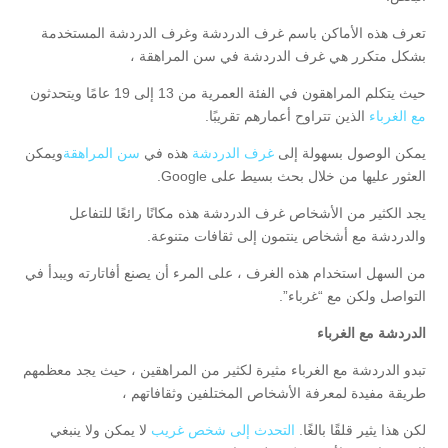
تعرف هذه الأماكن باسم غرف الدردشة وغرف الدردشة المستخدمة
بشكل متكرر هي غرف الدردشة في سن المراهقة ،
حيث يتكلم المراهقون في الفئة العمرية من 13 إلى 19 عامًا ويتحدثون
مع الغرباء
الذين تتراوح أعمارهم تقريبًا.
يمكن الوصول بسهولة إلى
غرف الدردشة
هذه في
سن المراهقة
ويمكن
العثور عليها من خلال بحث بسيط على Google.
يجد الكثير من الأشخاص غرف الدردشة هذه مكانًا رائعًا للتفاعل
والدردشة مع أشخاص ينتمون إلى ثقافات متنوعة.
من السهل استخدام هذه الغرف ، على المرء أن يصنع أفاتارته ويبدأ في
التواصل ولكن مع “غرباء”.
الدردشة مع الغرباء
تبدو الدردشة مع الغرباء مثيرة لكثير من المراهقين ، حيث يجد معظمهم
طريقة مفيدة لمعرفة الأشخاص المختلفين وثقافاتهم ،
لكن هذا يثير قلقًا بالغًا.
التحدث إلى شخص غريب
لا يمكن ولا ينبغي