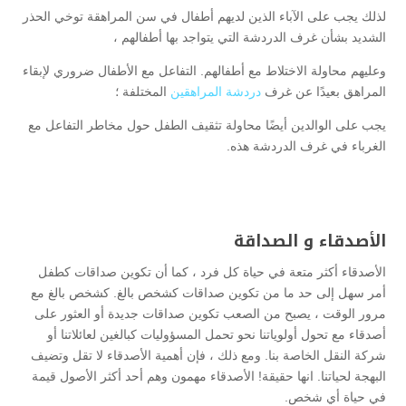
لذلك يجب على الآباء الذين لديهم أطفال في سن المراهقة توخي الحذر
الشديد بشأن غرف الدردشة التي يتواجد بها أطفالهم ،
وعليهم محاولة الاختلاط مع أطفالهم. التفاعل مع الأطفال ضروري لإبقاء
المراهق بعيدًا عن غرف
دردشة المراهقين
المختلفة ؛
يجب على الوالدين أيضًا محاولة تثقيف الطفل حول مخاطر التفاعل مع
الغرباء في غرف الدردشة هذه.
الأصدقاء و الصداقة
الأصدقاء أكثر متعة في حياة كل فرد ، كما أن تكوين صداقات كطفل
أمر سهل إلى حد ما من تكوين صداقات كشخص بالغ. كشخص بالغ مع
مرور الوقت ، يصبح من الصعب تكوين صداقات جديدة أو العثور على
أصدقاء مع تحول أولوياتنا نحو تحمل المسؤوليات كبالغين لعائلاتنا أو
شركة النقل الخاصة بنا. ومع ذلك ، فإن أهمية الأصدقاء لا تقل وتضيف
البهجة لحياتنا. انها حقيقة! الأصدقاء مهمون وهم أحد أكثر الأصول قيمة
في حياة أي شخص.