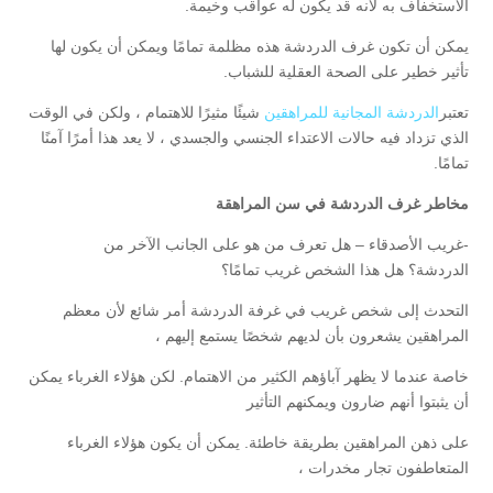
الاستخفاف به لأنه قد يكون له عواقب وخيمة.
يمكن أن تكون غرف الدردشة هذه مظلمة تمامًا ويمكن أن يكون لها
تأثير خطير على الصحة العقلية للشباب.
تعتبر
الدردشة المجانية للمراهقين
شيئًا مثيرًا للاهتمام ، ولكن في الوقت
الذي تزداد فيه حالات الاعتداء الجنسي والجسدي ، لا يعد هذا أمرًا آمنًا
تمامًا.
مخاطر غرف الدردشة في سن المراهقة
-غريب الأصدقاء – هل تعرف من هو على الجانب الآخر من
الدردشة؟ هل هذا الشخص غريب تمامًا؟
التحدث إلى شخص غريب في غرفة الدردشة أمر شائع لأن معظم
المراهقين يشعرون بأن لديهم شخصًا يستمع إليهم ،
خاصة عندما لا يظهر آباؤهم الكثير من الاهتمام. لكن هؤلاء الغرباء يمكن
أن يثبتوا أنهم ضارون ويمكنهم التأثير
على ذهن المراهقين بطريقة خاطئة. يمكن أن يكون هؤلاء الغرباء
المتعاطفون تجار مخدرات ،