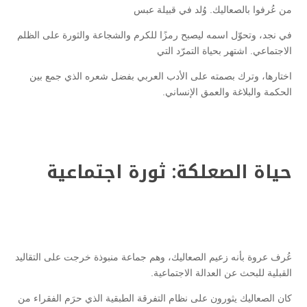
من عُرفوا بالصعاليك. وُلد في قبيلة عبس
في نجد، وتحوّل اسمه ليصبح رمزًا للكرم والشجاعة والثورة على الظلم
الاجتماعي. اشتهر بحياة التمرّد التي
اختارها، وترك بصمته على الأدب العربي بفضل شعره الذي جمع بين
الحكمة والبلاغة والعمق الإنساني.
حياة الصعلكة: ثورة اجتماعية
عُرف عروة بأنه زعيم الصعاليك، وهم جماعة منبوذة خرجت على التقاليد
القبلية للبحث عن العدالة الاجتماعية.
كان الصعاليك يثورون على نظام التفرقة الطبقية الذي حرَم الفقراء من