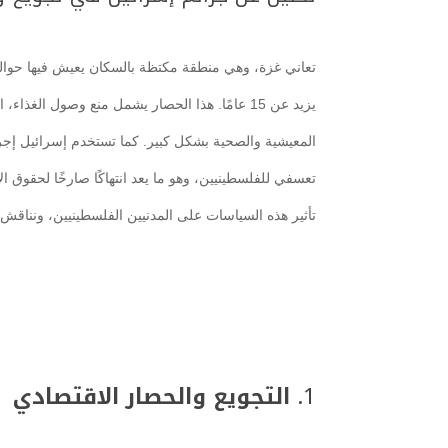
تعاني غزة، وهي منطقة مكتظة بالسكان يعيش فيها حوال
يزيد عن 15 عامًا. هذا الحصار يشمل منع وصول الغذاء، الوقود، والمستلزمات الطبية، مما أدى إلى تدهور الأوضاع
المعيشية والصحية بشكل كبير. كما تستخدم إسرائيل إج
تعسفي للفلسطينيين، وهو ما يعد انتهاكًا صارخًا لحقوق ا
تأثير هذه السياسات على المدنيين الفلسطينيين، ونناقش 
1.
التجويع والحصار الاقتصادي