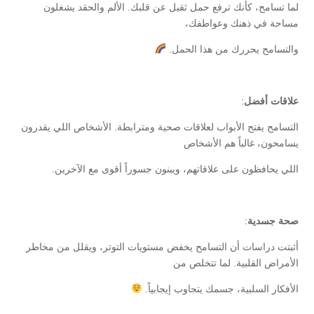
لما تسامح، كأنك ترفع حمل ثقيل عن قلبك. الألم والحقد يشغلون
مساحة في ذهنك وعواطفك،
والتسامح يحررك من هذا الحمل.
علاقات أفضل
:
التسامح يفتح الأبواب لعلاقات صحية ومترابطة. الأشخاص اللي يقدرون
يسامحون، غالباً هم الأشخاص
اللي يحافظون على علاقاتهم، ويبنون جسوراً أقوى مع الآخرين.
صحة جسدية
:
أثبتت دراسات أن التسامح يخفض مستويات التوتر، ويقلل من مخاطر
الأمراض القلبية. لما تتخلص من
الأفكار السلبية، جسمك يتجاوب إيجابياً.