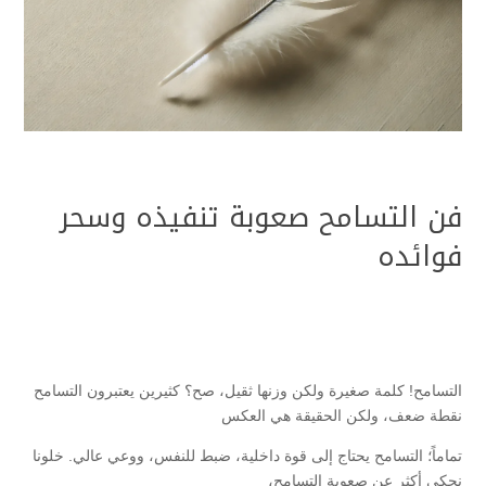
فن التسامح صعوبة تنفيذه وسحر
فوائده
التسامح! كلمة صغيرة ولكن وزنها ثقيل، صح؟ كثيرين يعتبرون التسامح
نقطة ضعف، ولكن الحقيقة هي العكس
تماماً؛ التسامح يحتاج إلى قوة داخلية، ضبط للنفس، ووعي عالي. خلونا
نحكي أكثر عن صعوبة التسامح،