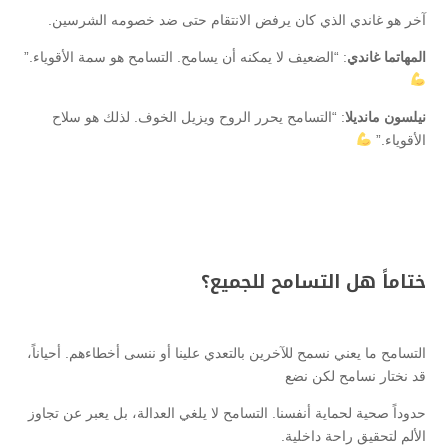
آخر هو غاندي الذي كان يرفض الانتقام حتى ضد خصومه الشرسين.
المهاتما غاندي
: “الضعيف لا يمكنه أن يسامح. التسامح هو سمة الأقوياء.”
نيلسون مانديلا
: “التسامح يحرر الروح ويزيل الخوف. لذلك هو سلاح
الأقوياء.”
ختاماً هل التسامح للجميع؟
التسامح ما يعني نسمح للآخرين بالتعدي علينا أو ننسى أخطاءهم. أحياناً،
قد نختار نسامح لكن نضع
حدوداً صحية لحماية أنفسنا. التسامح لا يلغي العدالة، بل يعبر عن تجاوز
الألم لتحقيق راحة داخلية.