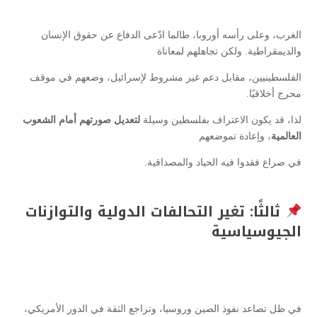
الغرب، وعلى رأسه أوروبا، طالما ادّعى الدفاع عن حقوق الإنسان
والديمقراطية. ولكن تجاهلهم لمعاناة
الفلسطينيين، مقابل دعم غير مشروط لإسرائيل، وضعهم في موقف
محرج أخلاقيًا.
لذا، قد يكون الاعتراف بفلسطين وسيلة
لتعديل صورتهم أمام الشعوب
العالمية
، وإعادة تموضعهم
في صراع فقدوا فيه الحياد والمصداقية.
ثالثًا: تغير التحالفات الدولية والتوازنات
الجيوسياسية
في ظل تصاعد نفوذ الصين وروسيا، وتراجع الثقة في الدور الأمريكي،