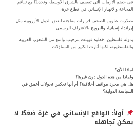
في خضم الأزمات التي تعصف بالشرق الأوسط، وتحديدًا مع تفاقم
المجاعة والانهيار الإنساني في قطاع غزة،
تصدّرت عناوين الصحف قرارات مفاجئة لبعض الدول الأوروبية مثل
إيرلندا، إسبانيا، والنرويج
بالاعتراف الرسمي
بدولة فلسطين. خطوة قوبلت بترحيب واسع من الشعوب العربية
والفلسطينية، لكنها أثارت الكثير من التساؤلات:
لماذا الآن؟
ولماذا من هذه الدول دون غيرها؟
هل هي مجرد مواقف أخلاقية؟ أم أنها تعكس تحولات أعمق في
السياسة الدولية؟
أولاً: الواقع الإنساني في غزة ضغطٌ لا
يمكن تجاهله