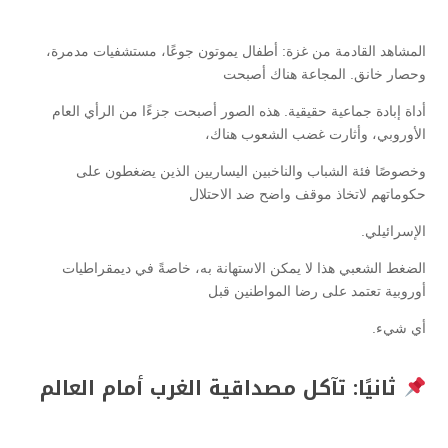
المشاهد القادمة من غزة: أطفال يموتون جوعًا، مستشفيات مدمرة،
وحصار خانق. المجاعة هناك أصبحت
أداة إبادة جماعية حقيقية. هذه الصور أصبحت جزءًا من الرأي العام
الأوروبي، وأثارت غضب الشعوب هناك،
وخصوصًا فئة الشباب والناخبين اليساريين الذين يضغطون على
حكوماتهم لاتخاذ موقف واضح ضد الاحتلال
الإسرائيلي.
الضغط الشعبي هذا لا يمكن الاستهانة به، خاصةً في ديمقراطيات
أوروبية تعتمد على رضا المواطنين قبل
أي شيء.
ثانيًا: تآكل مصداقية الغرب أمام العالم