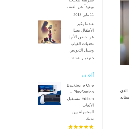
بطريقة صحيحة
وبعيداً عن العنف
11 مايو، 2018
عندما يكبر
الأطفال بعيدًا
عن حضن الأم |
تحديات الغياب
وسبل التعويض
5 نوفمبر، 2024
ألعاب
Backbone One
 الذي
– PlayStation
نانه
Edition مستقبل
الألعاب
المحمولة بين
يديك