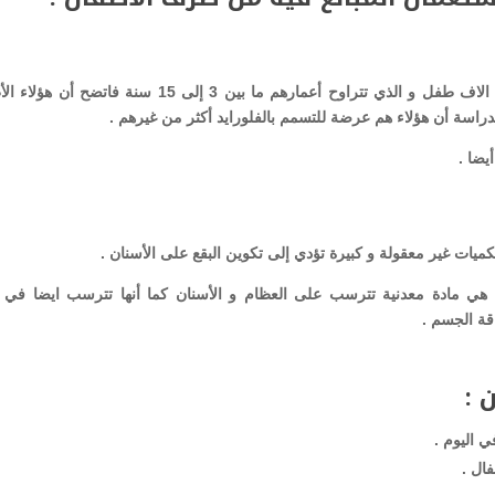
قامت أحد الدراسات الأمريكة بتجربة على ما يقارب 5 الاف طفل و الذي تتراوح أعمارهم ما بين 3 إلى 15 سنة ف
راسة أن هؤلاء هم عرضة للتسمم بالفلورايد أكثر من غيرهم .
يضا .
ات غير معقولة و كبيرة تؤدي إلى تكوين البقع على الأسنان .
ن هي مادة معدنية تترسب على العظام و الأسنان كما أنها تترسب ايضا في ا
اقة الجسم .
 :
ي اليوم .
فال .