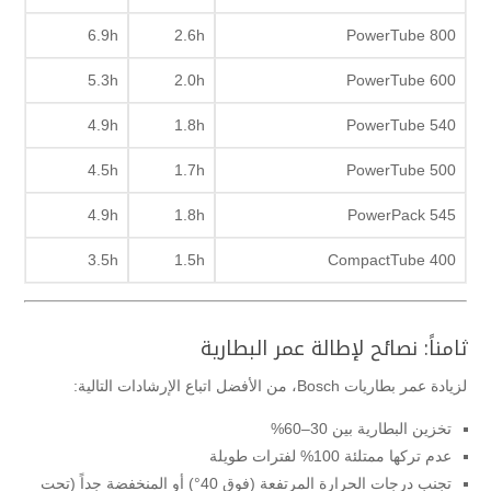
6.9h
2.6h
PowerTube 800
5.3h
2.0h
PowerTube 600
4.9h
1.8h
PowerTube 540
4.5h
1.7h
PowerTube 500
4.9h
1.8h
PowerPack 545
3.5h
1.5h
CompactTube 400
ثامناً: نصائح لإطالة عمر البطارية
لزيادة عمر بطاريات Bosch، من الأفضل اتباع الإرشادات التالية:
تخزين البطارية بين 30–60%
عدم تركها ممتلئة 100% لفترات طويلة
تجنب درجات الحرارة المرتفعة (فوق 40°) أو المنخفضة جداً (تحت