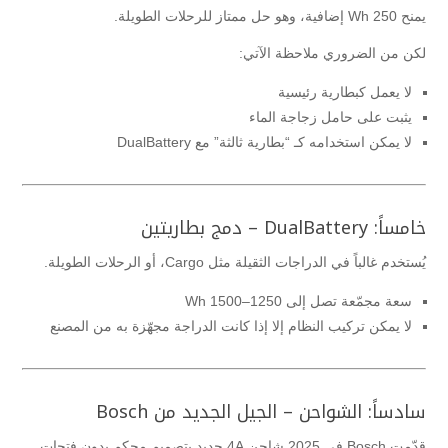
يمنح 250 Wh إضافية، وهو حل ممتاز للرحلات الطويلة.
لكن من الضروري ملاحظة الآتي:
لا يعمل كبطارية رئيسية
يثبت على حامل زجاجة الماء
لا يمكن استخدامه كـ “بطارية ثالثة” مع DualBattery
خامساً: DualBattery – دمج بطاريتين
يُستخدم غالباً في الدراجات الثقيلة مثل Cargo، أو الرحلات الطويلة.
سعة مجمّعة تصل إلى 1250–1500 Wh
لا يمكن تركيب النظام إلا إذا كانت الدراجة مجهّزة به من المصنع
سادساً: الشواحن – الجيل الجديد من Bosch
قدّمت Bosch في 2025 شاحن 4A جديد بتصميم محكم بدون فتحات