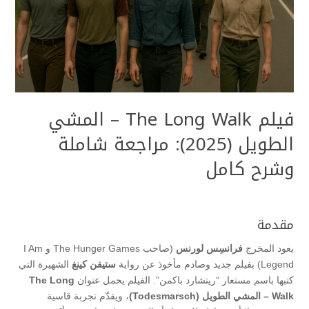
فيلم The Long Walk – المشي
الطويل (2025): مراجعة شاملة
وشرح كامل
مقدمة
يعود المخرج
فرانسِس لورنس
(صاحب The Hunger Games و I Am
Legend) بفيلم جديد وصادم مأخوذ عن رواية
ستيفن كينغ
الشهيرة التي
كتبها باسم مستعار “ريتشارد باكمن”. الفيلم يحمل عنوان
The Long
Walk – المشي الطويل (Todesmarsch)
، ويقدّم تجربة قاسية