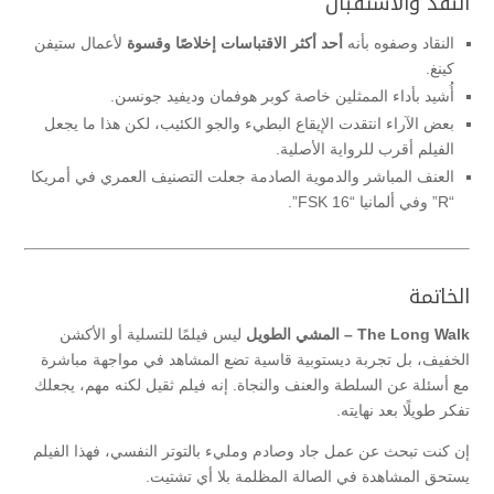
النقد والاستقبال
النقاد وصفوه بأنه
أحد أكثر الاقتباسات إخلاصًا وقسوة
لأعمال ستيفن
كينغ.
أُشيد بأداء الممثلين خاصة كوبر هوفمان وديفيد جونسن.
بعض الآراء انتقدت الإيقاع البطيء والجو الكئيب، لكن هذا ما يجعل
الفيلم أقرب للرواية الأصلية.
العنف المباشر والدموية الصادمة جعلت التصنيف العمري في أمريكا
“R” وفي ألمانيا “FSK 16”.
الخاتمة
The Long Walk – المشي الطويل
ليس فيلمًا للتسلية أو الأكشن
الخفيف، بل تجربة ديستوبية قاسية تضع المشاهد في مواجهة مباشرة
مع أسئلة عن السلطة والعنف والنجاة. إنه فيلم ثقيل لكنه مهم، يجعلك
تفكر طويلًا بعد نهايته.
إن كنت تبحث عن عمل جاد وصادم ومليء بالتوتر النفسي، فهذا الفيلم
يستحق المشاهدة في الصالة المظلمة بلا أي تشتيت.