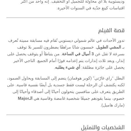
وديستوبية بلا أي محاولة للتجميل أو التخفيف. إنه واحد من أكثر
اقتباسات كينغ جدّية في السنوات الأخيرة.
قصة الفيلم
تدور الأحداث في عالم شمولي ديستوبي تُقام فيه مسابقة مميتة تُعرف
بـ
المشي الطويل
. خمسون شابًا مراهقًا يضطرون للسير بلا توقف
بسرعة لا تقل عن
3 أميال في الساعة
. من يتباطأ أو يتوقف يحصل على
إنذار، وبعد ثلاث إنذارات يتم إعدامه فورًا أمام الجميع. الناجي الأخير
يحصل على جائزة مطلقة:
أي شيء يطلبه
.
البطل “راي غارّتي” (كوبر هوفمان) ينضم إلى المسابقة ويحاول الصمود،
لكنه يكتشف أن الرحلة ليست فقط جسدية بل أيضًا نفسية قاسية. على
الطريق يتعرف على منافسين يتحولون أحيانًا إلى أصدقاء وأحيانًا إلى
خصوم، بينما يقودهم جميعًا شخصية غامضة وقاسية هي
الـMajor
(مارك هاميل).
الشخصيات والتمثيل