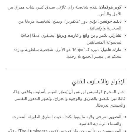
كوبر هوفمان
: يقدم شخصية راي غارّتي بصدق كبير، شاب ممزق بين
الأمل واليأس.
ديفيد جونسن
: يؤدي دور “مكفريز”، ويمنح الشخصية مزيجًا من
السخرية والإنسانية.
تشارلي بلامر
و
بن وانغ
و
غاريت ويرينغ
: يضيفون عمقًا إضافيًا
لمجموعة المتسابقين.
مارك هاميل
: دوره كـ “Major” هو الأبرز، شخصية سلطوية وباردة
تتحكم في مصير الجميع بلا رحمة.
الإخراج والأسلوب الفني
اختار المخرج فرانسِس لورنس أن يُصوّر الفيلم بأسلوب واقعي جدًا،
فالكاميرا تلتصق بالطريق والوجوه والجراح، وتُظهر التدهور النفسي
والجسدي تدريجيًا.
التصوير:
تم في ولاية مانيتوبا بكندا، حيث الطرق الطويلة المفتوحة
والسماء الرمادية القاسية.
الموسيقى:
من تأليف جيرِمايا فريتِس (عضو The Lumineers) وقدّم