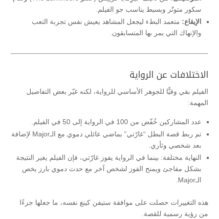
سكور متوتّر وبسيط يناسب جو الفيلم.
الإيقاع:
متعمد البطء ليجعل المشاهد يعيش نفس تجربة التعب
والإنهاك التي يمر بها المتسابقون.
الاختلافات عن الرواية
الفيلم بقي وفيًّا للجوهر الأساسي للرواية، لكنه غيّر بعض التفاصيل
المهمة:
عدد المشاركين خُفّض من 100 في الرواية إلى 50 في الفيلم.
تم ربط قصة البطل “غارّتي” بماضي عائلي دموي مع الـMajor لإضافة
بعد شخصي وثأري.
النهاية مختلفة: بينما في الرواية يفوز غارّتي، فإن الفيلم يغير النتيجة
بشكل مفاجئ ويمنح الفوز لشخص آخر مع حدث دموي بارز يخص
الـMajor.
هذه التغييرات حصلت على موافقة ستيفن كينغ نفسه، ما جعلها جزءًا
من رؤية رسمية للقصة.