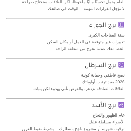
العام يحمل تحسنًا ماليًا ملحوظًا، لكن العلاقات ستحتاج صراحة.
لا تؤجل القرارات المهمة… الوقت في صالحك.
برج الجوزاء
سنة المفاجآت الكبرى
تغييرات غير متوقعة في العمل أو مكان السكن.
الحظ معك عندما تخرج من منطقة الراحة.
برج السرطان
نضج عاطفي وحماية كونية
2026 يعيد ترتيب أولوياتك.
العلاقات الصادقة تزدهر، والفرص تأتي بهدوء لكن بثبات.
برج الأسد
عام الظهور والنجاح
الأضواء مسلطة عليك.
ترقية، شهرة، أو مشروع ناجح بانتظارك… بشرط ضبط الغرور.