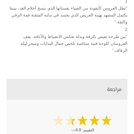
“تطل العروس كأيقونة من الضياء بفستانها الذي ينسج أحلام الغد، بينما
يكتمل المشهد بهيبة العريس الذي يجسد في بدلته المتقنة قمة الرقي
والثقة.”
“بين طرحة تفيض بالرقة وبدلة تعكس الانضباط والأناقة، يقف
العروسان كلوحة فنية متناغمة تلخص جمال البدايات وسحر ليلة
الزفاف.”
مراجعة
التقييم:
6.8
10/