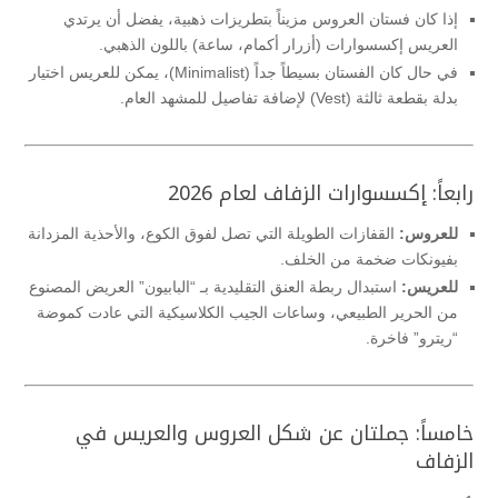
إذا كان فستان العروس مزيناً بتطريزات ذهبية، يفضل أن يرتدي
العريس إكسسوارات (أزرار أكمام، ساعة) باللون الذهبي.
في حال كان الفستان بسيطاً جداً (Minimalist)، يمكن للعريس اختيار
بدلة بقطعة ثالثة (Vest) لإضافة تفاصيل للمشهد العام.
رابعاً: إكسسوارات الزفاف لعام 2026
للعروس:
القفازات الطويلة التي تصل لفوق الكوع، والأحذية المزدانة
بفيونكات ضخمة من الخلف.
للعريس:
استبدال ربطة العنق التقليدية بـ “البابيون” العريض المصنوع
من الحرير الطبيعي، وساعات الجيب الكلاسيكية التي عادت كموضة
“ريترو” فاخرة.
خامساً: جملتان عن شكل العروس والعريس في
الزفاف