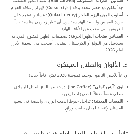
فساتين “الدراما” المنفوشة (Ball Gowns):
تعود التنانير الضخمة
جداً ولكن مع خصر محدد بدقة (Corset-style) لإبراز رشاقة القوام.
أسلوب المينيماليزم الفاخر (Quiet Luxury):
فساتين تعتمد على
جودة القماش والقصة الهندسية دون أي تطريز، وهي مناسبة جداً
للعروس التي تبحث عن الأناقة الهادئة.
الفساتين بفتحات الظهر الجريئة:
تصميمات الظهر المفتوح المزدانة
بسلاسل من اللؤلؤ أو الكريستال المتدلي أصبحت هي السمة الأبرز
لعام 2026.
3. الألوان والظلال المبتكرة
وداعاً للأبيض الناصع الوحيد، فموضة 2026 تفتح آفاقاً جديدة:
لون “آيس كوفي” (Ice Coffee):
درجة من البيج المائل للرمادي
تعطي عمقاً مذهلاً للتطريزات اليدوية.
اللمسات المعدنية:
تداخل خيوط الذهب الوردي والفضة في نسيج
الفستان لإعطاء لمعان خافت وراقٍ.
ثانياً: بدل الأعراس للرجال لعام 2026 (الرقي في