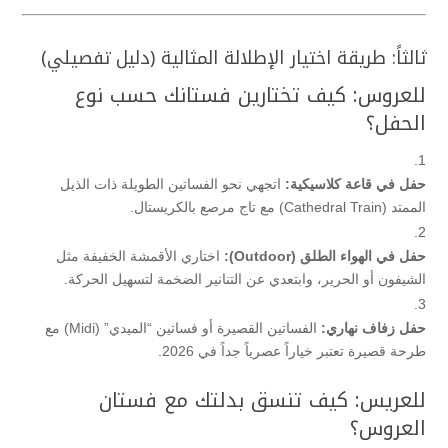
ثالثاً: طريقة اختيار الإطلالة المثالية (دليل تفصيلي)
للعروس: كيف تختارين فستانك حسب نوع
الحفل؟
حفل في قاعة كلاسيكية:
اتجهي نحو الفساتين الطويلة ذات الذيل
الممتد (Cathedral Train) مع تاج مرصع بالكريستال.
حفل في الهواء الطلق (Outdoor):
اختاري الأقمشة الخفيفة مثل
الشيفون أو الحرير، وابتعدي عن التنانير الضخمة لتسهيل الحركة.
حفل زفاف نهاري:
الفساتين القصيرة أو فساتين “الميدي” (Midi) مع
طرحة قصيرة تعتبر خياراً عصرياً جداً في 2026.
للعريس: كيف تنسق بدلتك مع فستان
العروس؟