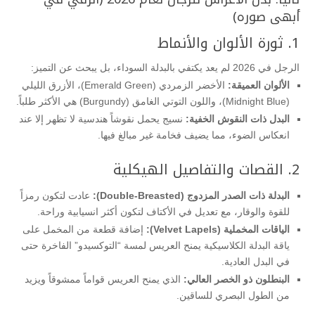
أبهى صوره)
1. ثورة الألوان والأنماط
الرجل في 2026 لم يعد يكتفي بالبدلة السوداء، بل يبحث عن التميز:
الألوان العميقة:
الأخضر الزمردي (Emerald Green)، الأزرق الليلي
(Midnight Blue)، واللون التوتي الغامق (Burgundy) هي الأكثر طلباً.
البدل ذات النقوش الخفية:
نسيج يحمل نقوشاً هندسية لا تظهر إلا عند
انعكاس الضوء، مما يضيف فخامة غير مبالغ فيها.
2. القصات والتفاصيل الهيكلية
البدلة ذات الصدر المزدوج (Double-Breasted):
عادت لتكون رمزاً
للقوة والوقار، مع تعديل في الأكتاف لتكون أكثر انسيابية وراحة.
الياقات المخملية (Velvet Lapels):
إضافة قطعة من المخمل على
ياقة البدلة الكلاسيكية يمنح العريس لمسة “التوكسيدو” الفاخرة حتى
في البدل العادية.
البنطلون ذو الخصر العالي:
الذي يمنح العريس قواماً ممشوقاً ويزيد
من الطول البصري للساقين.