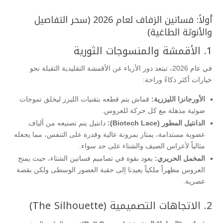
أولاً: فساتين الزفاف لعام 2026 (سحر التفاصيل
والأنوثة الطاغية)
1. الأقمشة والمنسوجات الثورية
في عام 2026، تبتعد دور الأزياء عن الأقمشة التقليدية الثقيلة نحو
خيارات أكثر ذكاءً وراحة:
الأورجانزا الليزرية:
قماش يتم قطعه بتقنيات الليزر ليخلق تموجات
ضوئية مذهلة مع كل حركة للعروس.
الدانتيل المطور (Biotech Lace):
دانتيل يتم تصنيعه من ألياف
عضوية مستدامة، يمتاز بمرونة عالية وقدرة على التنفس، مما يجعله
مثالياً لأعراس الصيف والشتاء على حد سواء.
المخمل الحريري:
يعود بقوة في تصاميم فساتين الشتاء، حيث يمنح
العروس مظهراً ملكياً يعيدنا إلى حقبة العصور الوسطى ولكن بقصة
عصرية.
2. الاتجاهات التصميمية (The Silhouette)