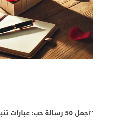
“أجمل 50 رسالة حب: عبارات تنبض بالحنين والمشاعر الرقيقة”