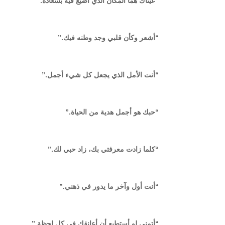
“عيناك هما المكان الذي أضيع فيه بسعادة.”
“أشعر وكأن قلبي وجد وطنه فيك.”
“أنت الأمل الذي يجعل كل شيء أجمل.”
“حبك هو أجمل هدية من الحياة.”
“كلما زادت معرفتي بك، زاد حبي لك.”
“أنت أول وآخر ما يدور في ذهني.”
“أتمنى لو أستطيع أن أعانقك في كل لحظة.”