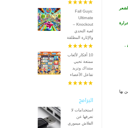
لشعر
Fall Guys:
Ultimate
رارة
Knockout –
لعبة التحدي
والإثارة المطلقة
 .
10 أفكار لألعاب
ممتعة تحيي
منتداك وتزيد
تفاعل الأعضاء
ن بها
البرامج
استخدامات لا
تعرفها عن
الفلاش ميموري