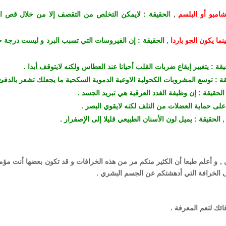
امبو أو البلسم
, ا
لحقيقة : لايمكن التخلص من التقصف إلا من خلال قص ا
ما يكون الجو باردا
,
الحقيقة : إن الفيروسات التي تسبب البرد و ليست درجة ح
قة : يتغيير إيقاع ضربات القلب أحيانا عند العطاس ولكنه لايتوقف أبدا .
قة : توسع المشروبات الكحولية الاوعية الدموية السكحية ما يجعلك تشعر بالدفئ
الحقيقة : إن وظيفة الغدد العرقية هي تبريد الجسد .
 على حماية العضلات من التلف لكنه لايقوي البصر .
الحقيقة : يميل لون الأسنان الطبيعي قليلا إلى الإصفرار .
 , و أعلم طبعا أن الكثير منكم مر من هذه الخرافات و قد تكون بعضها أنت مؤم
على الخرافة التي أدهشتكم عن الجسم البشري .
ئك لتعم المعرفة .