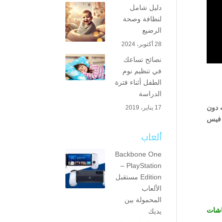
دليل شامل
لنظافة وصحة
الرضيع
28 أكتوبر، 2024
نصائح تساعك
في تنظيم نوم
الطفل أثناء فترة
الدراسة
ه دون
17 يناير، 2019
 فيس
ألعاب
Backbone One
– PlayStation
Edition مستقبل
الألعاب
المحمولة بين
اشات
يديك