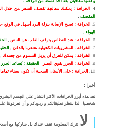
و لكنها تتعافيان بعد أخذ قسط من الراحة .
الخرافة : يمكنك معالجة تقصف الشعر من خلال الش
المقصف
.
الخرافة : تصبح الإصابة بنزلة البرد أسهل في الوقع حين
الهواء .
الخرافة : عند العطاس يتوقف القلب عن النبض
, ا
لحقي
الخرافة : المشروبات الكحولية تشعرنا بالدفئ
,
الحقي
الخرافة : يمكن للعرق أن يزيل السموم من جسدك
,
الخرافة : الجزر يقوي البصر
,
الحقيقة : يُساعد الجزر
الخرافة : على الأسنان الصحية أن تكون بيضاء تماما
,
أخيرا :
تعد هذه أبرز الخرافات الأكثر انتشار على الجسم البشري
شخصيا , لذا ننتظر تعليقاتكم و ردودكم و أن تعرفوننا 
لا
تترك المعلومة تقف عندك بل شاركها مع أصدقا