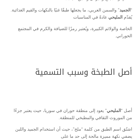
“
الجميد
” والسمن العربي، ما يجعلها طبقًا غنيًا بالنكهات والقيم الغذائية.
يُقدّم
المليحي
عادةً في المناسبات
الخاصة والولائم الكبيرة، ويُعتبر رمزًا للضيافة والكرم في المجتمع
الحوراني.
أصل الطبخة وسبب التسمية
أصل “
المليحي
” يعود إلى منطقة حوران في سوريا، حيث يعتبر جزءًا
من الموروث الثقافي والمطبخي للمنطقة.
اشتُق اسم الطبق من كلمة “ملح”، حيث أن استخدام الجميد واللبن
يضفي نكهة مميزة مالحة إلى حد ما على