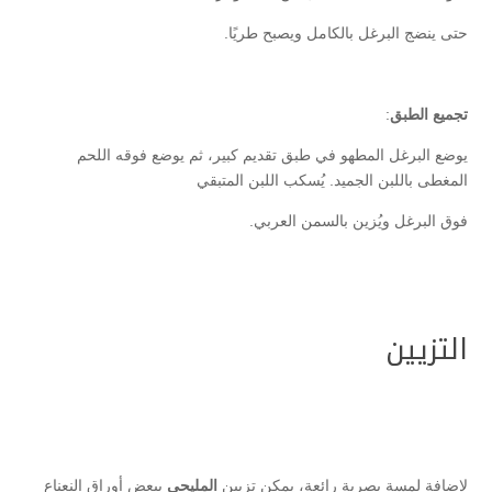
حتى ينضج البرغل بالكامل ويصبح طريًا.
تجميع الطبق
:
يوضع البرغل المطهو في طبق تقديم كبير، ثم يوضع فوقه اللحم
المغطى باللبن الجميد. يُسكب اللبن المتبقي
فوق البرغل ويُزين بالسمن العربي.
التزيين
لإضافة لمسة بصرية رائعة، يمكن تزيين
المليحي
ببعض أوراق النعناع