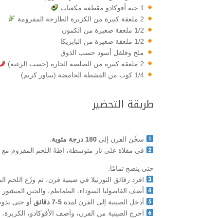
1 حبة أفوكادو مقطعة مكعبات
2 ملعقة كبيرة من الكزبرة الطازجة المفرومة
1/2 ملعقة صغيرة من الكمون
1/2 ملعقة صغيرة من البابريكا
ملح وفلفل أسود حسب الذوق
2 ملعقة كبيرة من الصلصة الحارة (حسب الرغبة)
1/4 كوب من القشطة الحامضة (ساور كريم)
طريقة التحضير
سخِّن الفرن إلى
180 درجة مئوية
.
في مقلاة على نار متوسطة، اطهُ اللحم المفروم مع ال
حتى ينضج تمامًا.
افرد رقائق التورتيلا في صينية فرن، ثم وزّع اللحم ال
أضف الفاصوليا السوداء، الطماطم، والجبن المبشور 
أدخل الصينية إلى الفرن لمدة
5-7 دقائق
أو حتى يذوب 
أخرج الصينية من الفرن، وأضف الأفوكادو، الكزبرة، 