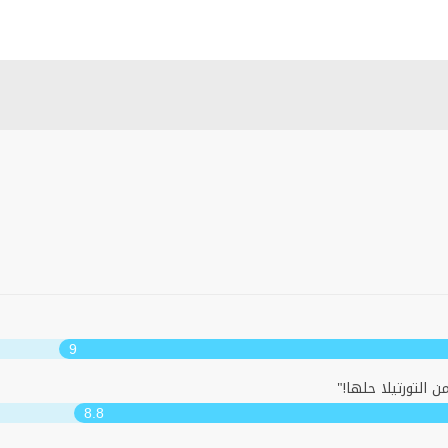
9
التورتيلا حلها!"
8.8