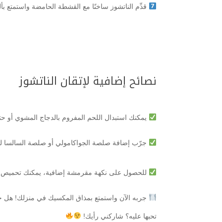
قدِّم الناتشوز ساخنًا مع القشطة الحامضة واستمتع بأ
نصائح إضافية لإتقان الناتشوز
يمكنك استبدال اللحم المفروم بالدجاج المشوي أو حتى ج
جرّب إضافة صلصة الجواكامولي أو صلصة السالسا لتع
للحصول على نكهة مقرمشة إضافية، يمكنك تحميص التور
جربه الآن واستمتع بمذاق المكسيك في منزلك! هل جر
تحبها عليه؟ شاركني رأيك!