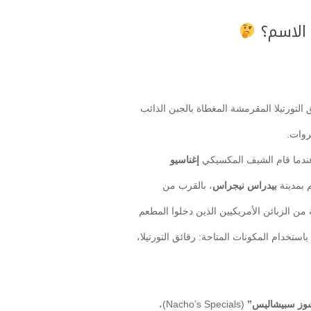
ا الاسم؟
لتورتيلا المقرمشة المغطاة بالجبن الذائب
روات.
إغناسيو
 بمدينة
بيدراس نيجراس
، بالقرب من
 الزبائن الأمريكيين الذين دخلوا المطعم
ستخدام المكونات المتاحة: رقائق التورتيلا،
شوز سبيشاليس”
(Nacho’s Specials)،