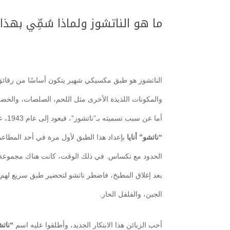
ما هو الناتشوز ولماذا سُمِّي بهذ
الناتشوز هو طبق مكسيكي شهير يتكون أساسًا من رقائق ا
والمكونات اللذيذة الأخرى مثل اللحم، الصلصات، والخض
أما عن سبب تسميته بـ”ناتشوز”، فيعود إلى عام 1943، عندما قام الشيف المكسيكي
“ناتشو” أنايا
بإعداد هذا الطبق لأول مرة في أحد المطاعم
الحدود مع تكساس. في ذلك الوقت، كانت هناك مجموعة من
بعد إغلاق المطبخ، فاضطر ناتشو لتحضير طبق سريع لهم با
الجبن، والفلفل الحار.
أحب الزبائن هذا الابتكار الجديد، وأطلقوا عليه اسم
“نات