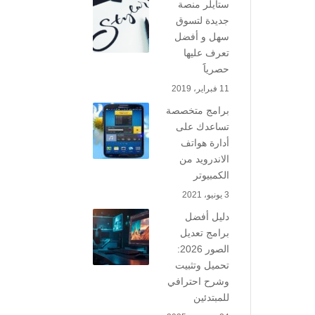
ستايلر منصة
جديدة لتسوق
سهل و أفضل
تعرف عليها
حصرياََ
11 فبراير، 2019
برامج متخصصة
تساعدك على
أدارة هواتف
الاندرويد من
الكمبيوتر
3 يونيو، 2021
دليل أفضل
برامج تعديل
الصور 2026:
تحميل وتثبيت
وشرح احترافي
للمبتدئين