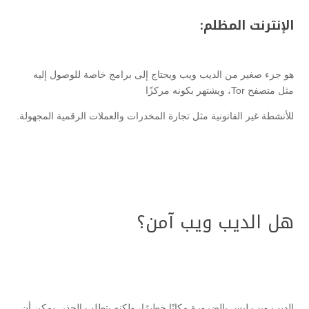
الإنترنت المظلم:
هو جزء صغير من الديب ويب ويحتاج إلى برامج خاصة للوصول إليه
مثل متصفح Tor، ويشتهر بكونه مركزًا
للأنشطة غير القانونية مثل تجارة المخدرات والعملات الرقمية المجهولة.
هل الديب ويب آمن؟
الديب ويب ليس بالضرورة مكانًا خطيرًا، ولكنه يتطلب الحذر. يمكن أن