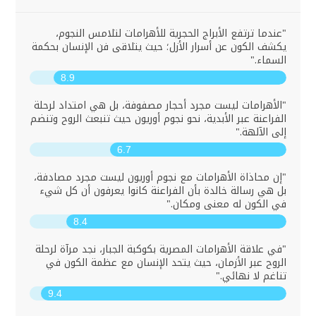
"عندما ترتفع الأبراج الحجرية للأهرامات لتلامس النجوم،
يكشف الكون عن أسرار الأزل؛ حيث يتلاقى فن الإنسان بحكمة
السماء."
8.9
"الأهرامات ليست مجرد أحجار مصفوفة، بل هي امتداد لرحلة
الفراعنة عبر الأبدية، نحو نجوم أوريون حيث تنبعث الروح وتنضم
إلى الآلهة."
6.7
"إن محاذاة الأهرامات مع نجوم أوريون ليست مجرد مصادفة،
بل هي رسالة خالدة بأن الفراعنة كانوا يعرفون أن كل شيء
في الكون له معنى ومكان."
8.4
"في علاقة الأهرامات المصرية بكوكبة الجبار، نجد مرآة لرحلة
الروح عبر الأزمان، حيث يتحد الإنسان مع عظمة الكون في
تناغم لا نهائي."
9.4