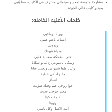
مشاركة متوقعة لمخرج سينمائي محترف في الكليب، مما يُنبئ
بفيديو كليب عالي الجودة.
كلمات الأغنية الكاملة:
بهواك ومافيي
انساك ياضو عينيي
وبدونك
وحياة عيونك
حتى الضحكة صعبانة عليي
وسكابا يادموعي ع غيابو سكابا
وغيابا طفا شموعي وتعبني غيابا
ما حَ احكي خطية
انساي
جوا روحي عتم وفيك ضوّيت
معك جرحي عديت
كلمة حكيتا
ونهيتا
انت الاصل وكل ناسي