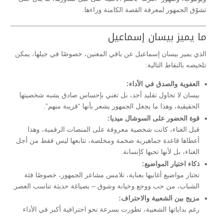
تشوّق الجمهور لمعرفة القصة الكامنة وراءها.
ما يميز بيسان إسماعيل
الذي يميز بيسان إسماعيل عن باقي المغنين، خصوصًا في جيلها، يمكن
تلخيصه بالنقاط التالية:
العفوية والصدق في الأداء:
بيسان لا تحاول تقليد أحد، بل تغني بإحساس صادق يشبه شخصيتها
الحقيقية، وهذا ما يجعل الجمهور يشعر بأنها “قريبة منهم”.
قوة الحضور على السوشال ميديا:
قبل الغناء، كانت شخصية معروفة على المنصات الرقمية، وهذا
أعطاها قاعدة جماهيرية ضخمة ومخلصة، تتابعها ليس فقط من أجل
الغناء، بل لأنها تحبها كإنسانة.
ذكاء اختيار المواضيع:
تختار مواضيع أغانيها بعناية، تلامس مشاعر الجمهور، خصوصًا فئة
الشباب، من حب ووجع وخيانة وشوق – بصياغة حديثة تناسب العصر.
مزيج بين الشعبية والاحتراف:
رغم بداياتها الشعبية، تطورت بسرعة نحو احترافية أكبر في الأداء