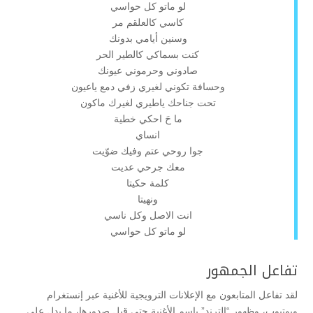
لو ماتو كل حواسي
كاسي كالعلقم مر
وسنين أيامي بدونك
كنت بسماكي كالطير الحر
صادوني وحرموني عيونك
وحسافة تكوني لغيري زفي دمع ياعيون
تحت جناحك ياطيري لغيرك ماكون
ما حَ احكي خطية
انساي
جوا روحي عتم وفيك ضوّيت
معك جرحي عديت
كلمة حكيتا
ونهيتا
انت الاصل وكل ناسي
لو ماتو كل حواسي
تفاعل الجمهور
لقد تفاعل المتابعون مع الإعلانات الترويجية للأغنية عبر إنستغرام
ويوتيوب، وظهور “الترند” باسم الأغنية حتى قبل صدورها، ما يدل على