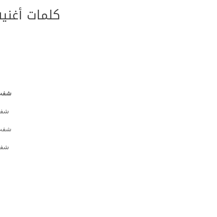
كلمات أغني
شفت 
شفت
شفت 
شفت