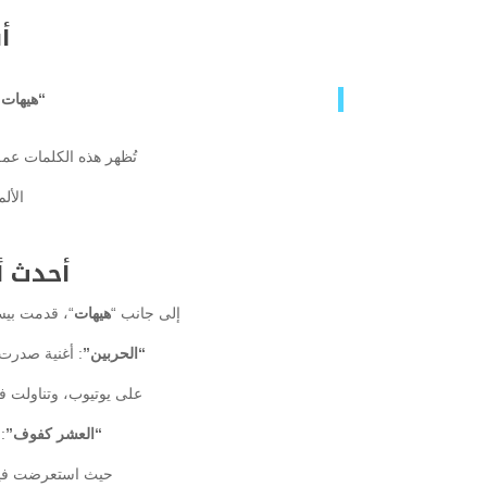
أ
“هيهات 
تُظهر هذه الكلمات عمق
الأل
أحدث أ
إلى جانب “
هيهات
“، قدمت بيس
“الحربين”
:
أغنية صدرت قبل 
على يوتيوب، وتناولت في
“العشر كفوف”
:
حيث استعرضت فيها 