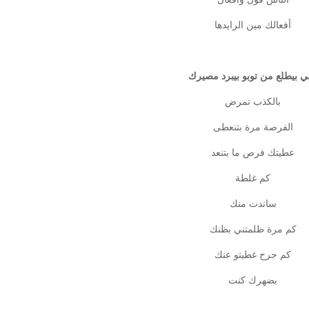
أفعالك مين الرايدها
لي بيطلع من توبو بيبرد مصيرك
بالكذب تمرض
الفرصة مرة بتنعطى
عطيتك فرص ما بتنعد
كم غلطة
ساندت منك
كم مرة ظلمتني بظنك
كم جرح غطيتو عنك
بضهرك كنت