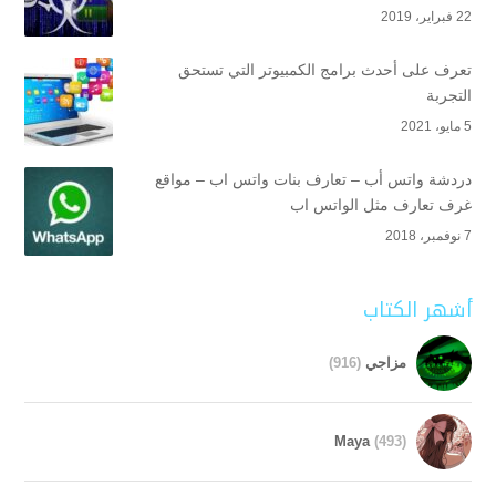
22 فبراير، 2019
تعرف على أحدث برامج الكمبيوتر التي تستحق
التجربة
5 مايو، 2021
دردشة واتس أب – تعارف بنات واتس اب – مواقع
غرف تعارف مثل الواتس اب
7 نوفمبر، 2018
أشهر الكتاب
مزاجي
(916)
Maya
(493)