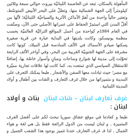
المأهولة بالسكان، تبعد عن العاصمة اللبنانيّة بيروت حوالي سبعة وثلاثين
كيلومتراً إلى الجهة الشمالية منها، وتطلّ على البحر الأبيض المتوسّط،
وتعتبر حالياً واحدة من أهمّ الأماكن الأثرية والسياحيّة اللبنانيّة؛ لأنّها من
أقلّ المدن التي استمرّ الحفاظ على عمرانها الأصلي حتى الآن، وصنّفت
في العام 1984م كواحدة من أجمل المواقع التراثيّة العالميّة بحسب
منظمة يونيسكو، وكانت بلديتها في البداية عبارة عن قرية صغيرة
يسكنها صيادو الأسماك في الألف السادسة قبل الميلاد، كونها كانت
مشرفة على الجهة الجنوبيّة الغربية من البحر، وفي أواخر الألف الرابعة
تحوّلت إلى مدينة لها شوارع وساحات ومبانٍ وأسوار خاصّة بها، إضافةً
للاستقلال السياسي الذي تمتعت به، كما كانت لها علاقات تجارية مميّزة
مع مصر؛ حيث تبادلت معها السفن والأشجار , طبعا يمكنك التعرف على
المدينة و متميزاتها من خلال غرف التعارف و الشات بين أطفال و أولاد
المدينة اللبنانية .
غرف تعارف لبنان – شات لبنان
بنات و أولاد
لبنان :
طبعا و كعادتنا في موقع عشاق سوريا نبحث لكم على أفضل الغرف
المتميزة , و لبنان ليست من الدول الرائعة فقط بل هي لغة و هواء
الجمال , لذا فـ غرف التعارف عندنا تتميز بوجود هذا الشعب الجميل و