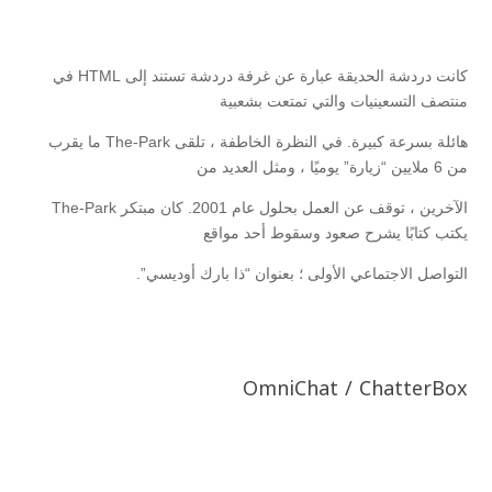
كانت دردشة الحديقة عبارة عن غرفة دردشة تستند إلى HTML في
منتصف التسعينيات والتي تمتعت بشعبية
هائلة بسرعة كبيرة. في النظرة الخاطفة ، تلقى The-Park ما يقرب
من 6 ملايين “زيارة” يوميًا ، ومثل العديد من
الآخرين ، توقف عن العمل بحلول عام 2001. كان مبتكر The-Park
يكتب كتابًا يشرح صعود وسقوط أحد مواقع
التواصل الاجتماعي الأولى ؛ بعنوان “ذا بارك أوديسي”.
OmniChat / ChatterBox