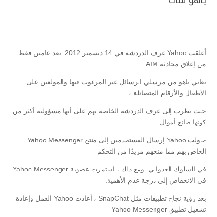
ياهو شات
أغلقت Yahoo غرف الدردشة في 14 ديسمبر 2012. بعد عامين فقط
من إغلاق محادثة AIM.
تعاني ياهو من مرسلي الرسائل غير المرغوب فيها والمولعين على
الأطفال والأرقام المتضائلة ،
حيث نظرت إلى غرف الدردشة الخاصة بهم على أنها مسؤولية أكثر من
كونها صانع أموال.
حاولت Yahoo إرسال المستخدمين إلى منتج Yahoo Messenger
الخاص بهم مما منحهم مزيدًا من التحكم
في السلوك العدواني. ومع ذلك ، استمرت عضوية Yahoo Messenger
في الانخفاض إلى درجة عدم الأهمية.
بعد رؤية نجاح تطبيقات مثل SnapChat ، أعادت Yahoo العمل وإعادة
تشغيل تطبيق Yahoo Messenger