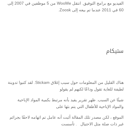
الفيديو مع برامج التوفيق. انتقل WooMe من 5 موظفين في 2007 إلى
60 في 2011 عندما تم بيعه إلى Zoosk.
ستيكام
هناك القليل من المعلومات حول سبب إغلاق Stickam. لقد كتبوا تدوينة
لطيفة للغاية تقول وداعًا لكنهم لم يقولو
شيئًا عن السبب. ظهر تقرير يفيد بأنه مرتبط بكمية المواد الإباحية
والمواد الإباحية للأطفال التي يتم بثها على
الموقع ، لكن مصدر تلك المقالة أثبت أنه عامل تم اتهامه لاحقًا بجرائم
غير ذات صلة مثل الاحتيال . تأسست