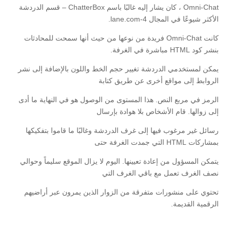
Omni-Chat ، كان يشار إليه غالبًا باسم ChatterBox – قسم الدردشة
الأكثر شيوعًا في المجال 4-lane.com.
كانت Omni-Chat فريدة من نوعها من حيث أنها سمحت للمحادثات
بنشر كود HTML مباشرة في الغرفة.
يمكن لمستخدمي الدردشة تغيير حجم الخط واللون بالإضافة إلى نشر
الروابط إلى مواقع أخرى عن طريق كتابة
الرمز في مربع النص. هذا المستوى من الوصول هو في النهاية ما أدى
إلى زوالها. قام الأشخاص بلا هوادة بإرسال
رسائل غير مرغوب فيها إلى غرف الدردشة وغالبًا ما قاموا بتفكيكها
بمشاركات HTML التي جمدت الغرفة حتى
يتمكن المسؤول من إعادة تعيينها. اليوم لا يزال الموقع سليماً وحوالي
نصف الغرف تعمل مع باقي الغرف التي
تحتوي على منشورات متفرقة من الزوار الذين يمرون عبر أراضيهم
الرقمية القديمة.