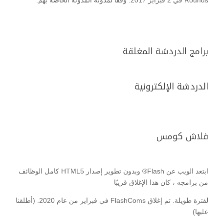
Rounds في 2 فبراير 2017. وفقًا لمدونة المدونة الخاصة بهم.
برامج الدردشة المغلقة
الدردشة الإلكترونية
فلاش كومس
ابتعد الويب عن Flash® وبدون تطوير إصدار HTML5 كامل الوظائف
من برامجه ، كان هذا الإغلاق قريبًا
لفترة طويلة. تم إغلاق FlashComs في فبراير من عام 2020. (أطلقنا
عليها)