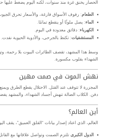
الحصار يخنق غزة منذ سنوات، لكنه اليوم يضغط عليها حت
الطعام
: رفوف الأسواق فارغة، والأسعار تحرق الجيوب
الماء
: يصل ملوثًا أو ينقطع تمامًا.
الكهرباء
: دقائق معدودة في اليوم.
المستشفيات
: تكتظ بالجرحى، والأدوية الحيوية نفدت.
وسط هذا المشهد، تقصف الطائرات البيوت بلا رحمة، وتهدم
الشهداء بقلوب مكسورة.
نهش الموت في صمت مهين
المجزرة لا تتوقف عند القتل. الاحتلال يقطع الطرق ويم
دفن. الكلاب الضالة تنهش أجساد الشهداء، والمشهد يفض
أين العالم؟
العالم، الذي اعتاد إصدار بيانات “القلق العميق”، يقف اليو
الدول الكبرى
تلتزم الصمت وتواصل علاقاتها مع القاتل