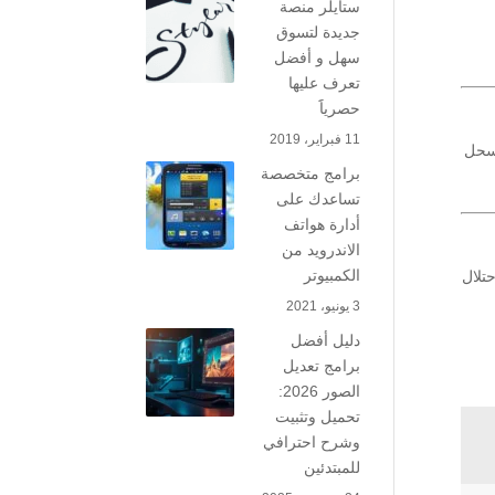
ستايلر منصة
جديدة لتسوق
سهل و أفضل
تعرف عليها
حصرياََ
11 فبراير، 2019
لسحل
برامج متخصصة
تساعدك على
أدارة هواتف
الاندرويد من
الكمبيوتر
تلال
3 يونيو، 2021
دليل أفضل
برامج تعديل
الصور 2026:
تحميل وتثبيت
وشرح احترافي
للمبتدئين