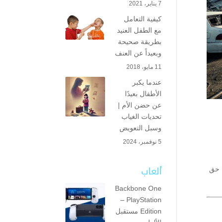
7 يناير، 2021
كيفية التعامل
مع الطفل العنيد
بطريقة صحيحة
وبعيداً عن العنف
11 مايو، 2018
عندما يكبر
الأطفال بعيدًا
عن حضن الأم |
تحديات الغياب
وسبل التعويض
5 نوفمبر، 2024
ألعاب
ن حق
Backbone One
– PlayStation
Edition مستقبل