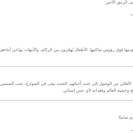
ى الرمق الأخير:
.
ها فوق رؤوس ساكنيها. الأطفال يُهجّرون بين الركام، والأمهات يودّعن أبناءهن
نع الأهالي من الوصول إلى جثث أحبائهم. الجثث تبقى في الشوارع، تحت الشمس، 
ح وحشية العالم وفقدانه لأي حس إنساني.
م صامتًا:
.