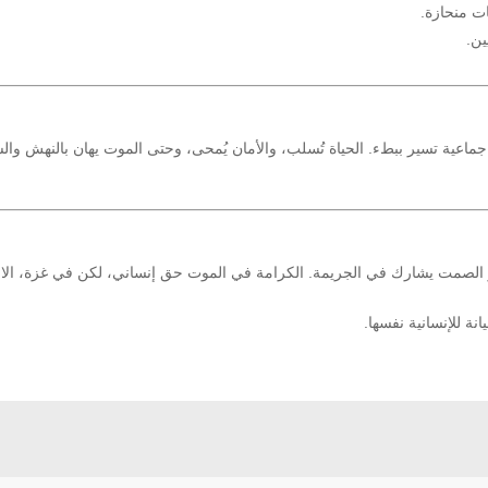
ات منحازة.
ين.
ة جماعية تسير ببطء. الحياة تُسلب، والأمان يُمحى، وحتى الموت يهان بالنهش وا
ار الصمت يشارك في الجريمة. الكرامة في الموت حق إنساني، لكن في غزة، الاح
نة للإنسانية نفسها.