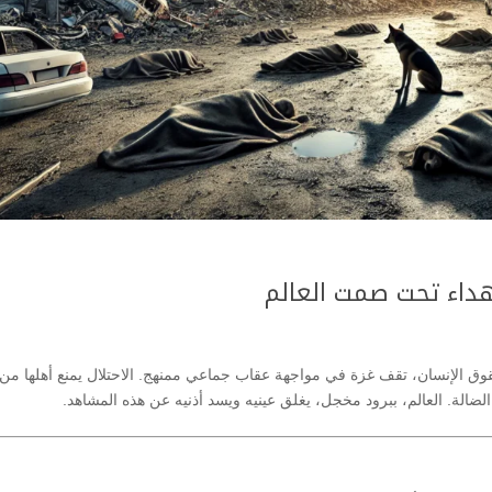
داء تحت صمت العالم
وق الإنسان، تقف غزة في مواجهة عقاب جماعي ممنهج. الاحتلال يمنع أهلها م
ضالة. العالم، ببرود مخجل، يغلق عينيه ويسد أذنيه عن هذه المشاهد.