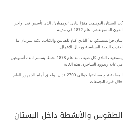
يُعد البستان البوهيمي مقرًا لنادي “بوهميان”، الذي تأسس في أواخر
القرن التاسع عشر، عام 1872 في مدينة
سان فرانسيسكو. بدأ النادي كنادٍ للفنانين والكتاب، لكنه سرعان ما
اجتذب النخبة السياسية ورجال الأعمال.
يستضيف النادي كل صيف منذ عام 1878 تجمعًا يستمر لمدة أسبوعين
في غابة ريدوود الساحرة. هذه الغابة
المغلقة تبلغ مساحتها حوالي 2700 فدان، وتُغلق أمام الجمهور العام
خلال فترة التجمعات.
الطقوس والأنشطة داخل البستان