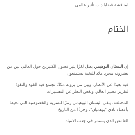
لمناقشة قضايا ذات تأثير عالمي.
الختام
إن
البستان البوهيمي
يظل لغزًا يثير فضول الكثيرين حول العالم، بين من
يعتبرونه مجرد ملاذ للنخبة يستمتعون
فيه بعيدًا عن الأنظار، وبين من يرونه مكانًا تجتمع فيه القوة والنفوذ
لتقرير مصير العالم. وبغض النظر عن التفسيرات
المختلفة، يبقى البستان البوهيمي رمزًا للسرية والخصوصية التي تحيط
بأعضاء نادي “بوهميان”، وجزءًا من التاريخ
الغامض الذي يستمر في جذب الانتباه.