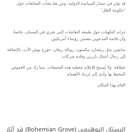
قد تؤثر في مسار السياسة الدولية، ومن هنا نشأت الشائعات حول
“حكومة الظل”.
تتزايد التكهنات حول طبيعة النقاشات التي تجري في البستان، خاصةً
وأن قائمة المدعوين تتضمن رؤساء أمريكيين
سابقين مثل ريتشارد نيكسون، رونالد ريغان، جورج بوش الأب، بالإضافة
إلى رجال أعمال بارزين وقادة شركات
عملاقة. ولا يُسمح للإعلام بتغطية هذه التجمعات، مما زاد من الغموض
المحيط بها وأدى إلى ازدياد الاهتمام
العام بهذا المكان.
البستان البوهيمي (Bohemian Grove) قد أثار