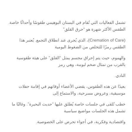
تشمل الفعاليات التي تُقام في البستان البوهيمي طقوسًا وأحداثًا خاصة.
الطقس الأكثر شهرة هو “حرق القلق”
(Cremation of Care)، الذي يُجرى عند انطلاق التجمع. يُعتبر هذا
الطقس رمزًا للتخلص من الضغوط اليومية
والهموم، حيث يتم إحراق مجسم يمثل “القلق” على هيئة طقوسية
بالقرب من تمثال ضخم لبومة، وهي رمز
النادي.
بعيدًا عن هذه الطقوس، يقضي الأعضاء أوقاتهم في إقامة حفلات
موسيقية، وعروض مسرحية، والاستماع إلى
خطب تُلقى في جلسات خاصة يُطلق عليها “حديث البحيرة”. وغالبًا ما
تشمل هذه الجلسات مواضيع سياسية
واقتصادية وفكرية، في أجواء تحرص على الخصوصية.