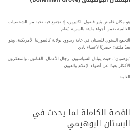
هو مكان غامض يثير فضول الكثيرين، إذ تجتمع فيه نخبة من الشخصيات
العالمية ضمن أجواء مليئة بالسرية. يُقام
التجمع السنوي للبستان في غابة ريدوود بولاية كاليفورنيا الأمريكية، وهو
يعدّ ملتقىً حصريًا لأعضاء نادي
“بوهميان”، حيث يتبادل السياسيون، رجال الأعمال، الفنانون، والمفكرون
الأفكار بعيدًا عن أضواء الإعلام والعيون
العامة.
القصة الكاملة لما يحدث في
البستان البوهيمي