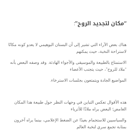
“مكان لتجديد الروح”
:
هناك بعض الآراء التي تشير إلى أن البستان البوهيمي لا يعدو كونه مكانًا
لاستراحة النخبة، حيث يمكنهم
الاستمتاع بالطبيعة والموسيقى والأجواء الهادئة. وقد وصفه البعض بأنه
“ملاذ للروح”، حيث يتجنب الأعضاء
المواضيع الجادة ويتمتعون بجلسات الاسترخاء.
هذه الأقوال تعكس التباين في وجهات النظر حول طبيعة هذا المكان
الغامض؛ البعض يراه ملاذًا للأثرياء
والسياسيين للاستجمام بعيدًا عن الضغط الإعلامي، بينما يراه آخرون
بمثابة تجمع سري لنخبة العالم